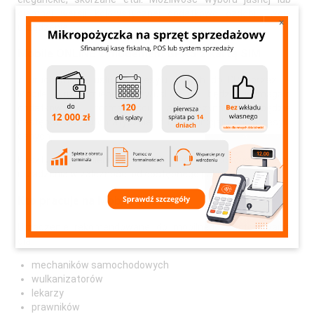
ciemnej wersji kolorystycznej dodatkowo ozdobi Twoje
×
urządzenie.
Mobile ONLINE z modemem GPRS z kartą SIM
Z uruchomioną usługą przesyłu danych do CRK przez T-
Mobile (uruchomienie karty/usługi nie będzie wymagało
dodatkowych formalności, ani czynności, będzie
następowało automatycznie, tuż po inicjalizacji przesyłu
danych)
Koszty uruchomienia i przesyłu danych wliczone w cenę
urządzenia w zależności od dostępnego pakietu.
Kto pracuje na Mobile ONLINE
Urządzenie rekomendowane do mobilnego zastosowania
dla:
mechaników samochodowych
wulkanizatorów
lekarzy
prawników