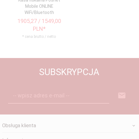
Kasa fiskalna Posnet
Mobile ONLINE
WiFi/Bluetooth
1905,
27
/ 1549,00
PLN*
* cena brutto / netto
SUBSKRYPCJA
-- wpisz adres e-mail --
Obsługa klienta