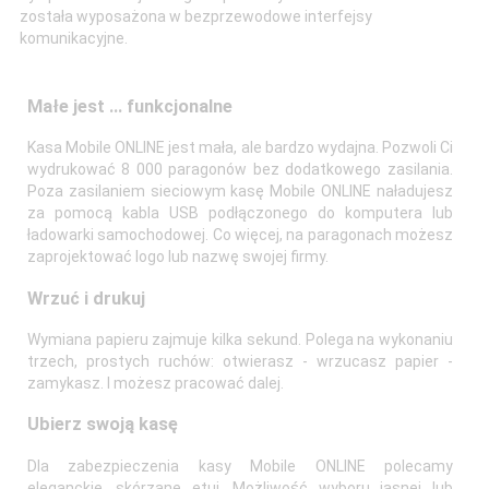
została wyposażona w bezprzewodowe interfejsy
komunikacyjne.
Małe jest … funkcjonalne
Kasa Mobile ONLINE jest mała, ale bardzo wydajna. Pozwoli Ci
wydrukować 8 000 paragonów bez dodatkowego zasilania.
Poza zasilaniem sieciowym kasę Mobile ONLINE naładujesz
za pomocą kabla USB podłączonego do komputera lub
ładowarki samochodowej. Co więcej, na paragonach możesz
zaprojektować logo lub nazwę swojej firmy.
Wrzuć i drukuj
Wymiana papieru zajmuje kilka sekund. Polega na wykonaniu
trzech, prostych ruchów: otwierasz - wrzucasz papier -
zamykasz. I możesz pracować dalej.
Ubierz swoją kasę
Dla zabezpieczenia kasy Mobile ONLINE polecamy
eleganckie, skórzane etui. Możliwość wyboru jasnej lub