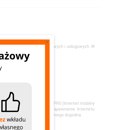
×
la średnich punktów handlowych i usługowych. W
online.
y z łączem Ethernet), jak i GPRS (Internet mobilny
ę martwić o bezwzględne zapewnienie Internetu
óra w danym okresie jest dla niego dogodna.