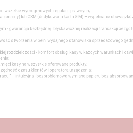
ce wszelkie wymogi nowych regulacji prawnych;
tacjonarny) lub GSM (dedykowana karta SIM) – wypełnianie obowiązkó
 - gwarancja bezbłędnej i błyskawicznej realizacji transakcji bezg
wość stworzenia w pełni wydajnego stanowiska sprzedażowego (jedn
kiej rozdzielczości - komfort obsługi kasy w każdych warunkach i ośw
enia;
ięci kasy na wszystkie oferowane produkty;
ędność czasu klientów i operatora urządzenia;
racuj” – intuicyjna i bezproblemowa wymiana papieru bez absorbowa