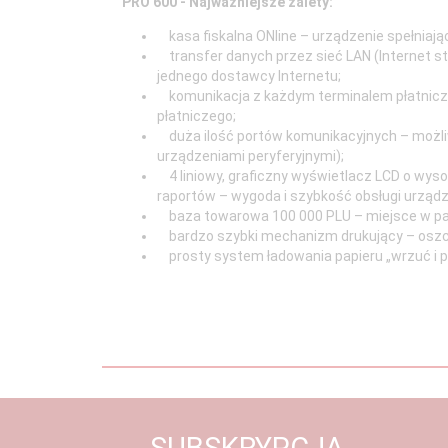
PRO 600 - Najważniejsze zalety:
mechaniczna, 29 klawiszy
KLAWIATURA :
kasa fiskalna ONline – urządzenie spełniają
transfer danych przez sieć LAN (Internet s
PARAMETRY -
jednego dostawcy Internetu;
KOLOR
czarny / srebrny
komunikacja z każdym terminalem płatniczym
OBUDOWY :
płatniczego;
duża ilość portów komunikacyjnych – możli
PARAMETRY -
259 dł. x 138 szer. x 84 wys.
urządzeniami peryferyjnymi);
WYMIARY :
4 liniowy, graficzny wyświetlacz LCD o wyso
raportów – wygoda i szybkość obsługi urządz
PARAMETRY -
baza towarowa 100 000 PLU – miejsce w pam
WYŚWIETLACZ
LCD, 2 liniowy, graficzny
bardzo szybki mechanizm drukujący – oszcz
KLIENTA :
prosty system ładowania papieru „wrzuć i p
PARAMETRY -
WYŚWIETLACZ
LCD, 4 liniowy, graficzny
OPERATORA :