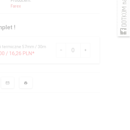
Producent:
Farex
plet !
Ilość
ki termiczne 57mm / 30m
dla
00
/ 16,26
PLN*
produktu
13