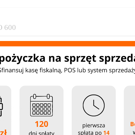
O 600
temowe urządzenie fiskalne o nowoczesnym designie, dedykowane d
ia kodu kreskowego dla PLU)
t idealną propozycją do stacjonarnego użytkowania.
kim rynku, które spełnia wymogi nowych przepisów dla kas fiskalnych 
h fiskalnych zarówno przy użyciu sieci LAN (tzw. Internet stacjonarn
 dostępowi do obu metod komunikacji Przedsiębiorca nie musi si
zasięg Internetu mobilnego. Korzysta z takiej metody komunikacji, kt