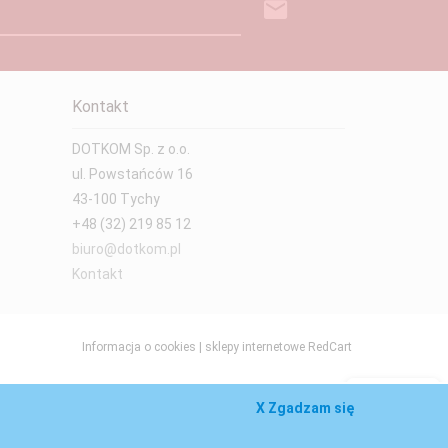
Kontakt
DOTKOM Sp. z o.o.
ul. Powstańców 16
43-100 Tychy
+48 (32) 219 85 12
biuro@dotkom.pl
Kontakt
Informacja o cookies
|
sklepy internetowe
RedCart
X Zgadzam się
Zadaj pytanie on-line