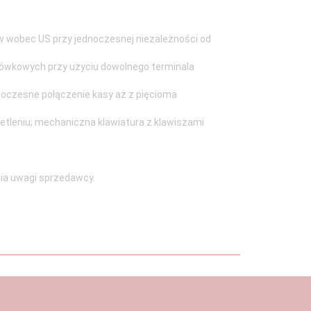
w wobec US przy jednoczesnej niezależności od
otówkowych przy użyciu dowolnego terminala
oczesne połączenie kasy aż z pięcioma
ietleniu; mechaniczna klawiatura z klawiszami
nia uwagi sprzedawcy.